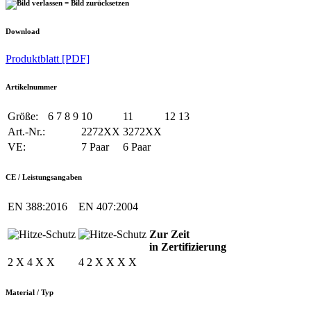
Download
Produktblatt [PDF]
Artikelnummer
Größe:
6
7
8
9
10
11
12
13
Art.-Nr.:
2272XX
3272XX
VE:
7 Paar
6 Paar
CE / Leistungsangaben
EN 388:2016
EN 407:2004
Zur Zeit
in Zertifizierung
2 X 4 X X
4 2 X X X X
Material / Typ