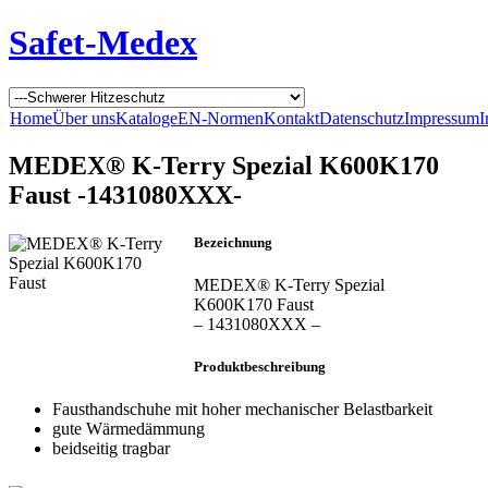
Safet-Medex
Home
Über uns
Kataloge
EN-Normen
Kontakt
Datenschutz
Impressum
I
MEDEX® K-Terry Spezial K600K170
Faust -1431080XXX-
Bezeichnung
MEDEX® K-Terry Spezial
K600K170 Faust
– 1431080XXX –
Produktbeschreibung
Fausthandschuhe mit hoher mechanischer Belastbarkeit
gute Wärmedämmung
beidseitig tragbar