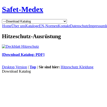
Safet-Medex
Home
Über uns
Kataloge
EN-Normen
Kontakt
Datenschutz
Impressum
I
Hitzeschutz-Ausrüstung
[Download Katalog: PDF]
Desktop Version
|
Top
|
Sie sind hier:
Hitzeschutz Kleidung
Download Katalog