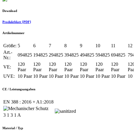
Download
Produktblatt [PDF]
Artikelnummer
Größe:
5
6
7
8
9
10
11
12
Art.-
094825
194825
294825
394825
494825
594825
694825
79
Nr.:
120
120
120
120
120
120
120
12
VE:
Paar
Paar
Paar
Paar
Paar
Paar
Paar
Paa
UVE:
10 Paar
10 Paar
10 Paar
10 Paar
10 Paar
10 Paar
10 Paar
10 
CE / Leistungsangaben
EN 388 : 2016 + A1 : 2018
3 1 3 1 A
Material / Typ