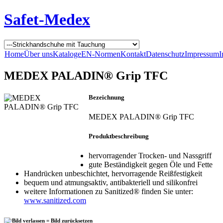
Safet-Medex
Home
Über uns
Kataloge
EN-Normen
Kontakt
Datenschutz
Impressum
I
MEDEX PALADIN® Grip TFC
Bezeichnung
MEDEX PALADIN® Grip TFC
Produktbeschreibung
hervorragender Trocken- und Nassgriff
gute Beständigkeit gegen Öle und Fette
Handrücken unbeschichtet, hervorragende Reißfestigkeit
bequem und atmungsaktiv, antibakteriell und silikonfrei
weitere Informationen zu Sanitized® finden Sie unter:
www.sanitized.com