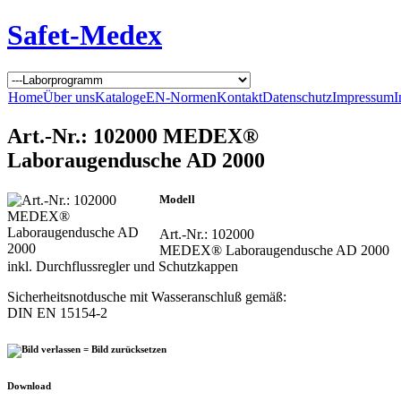
Safet-Medex
Home
Über uns
Kataloge
EN-Normen
Kontakt
Datenschutz
Impressum
I
Art.-Nr.: 102000 MEDEX®
Laboraugendusche AD 2000
Modell
Art.-Nr.: 102000
MEDEX® Laboraugendusche AD 2000
inkl. Durchflussregler und Schutzkappen
Sicherheitsnotdusche mit Wasseranschluß gemäß:
DIN EN 15154-2
Download