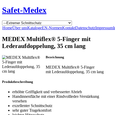
Safet-Medex
Home
Über uns
Kataloge
EN-Normen
Kontakt
Datenschutz
Impressum
I
MEDEX Multiflex® 5-Finger mit
Lederaufdoppelung, 35 cm lang
Bezeichnung
MEDEX Multiflex® 5-Finger
mit Lederaufdoppelung, 35 cm lang
Produktbeschreibung
erhöhte Griffigkeit und verbesserter Abrieb
Handinnenfläche mit einer Rindvollleder-Verstärkung
versehen
exzellenter Schnittschutz
sehr guter Tragekomfort
leichter Hitzeschutz