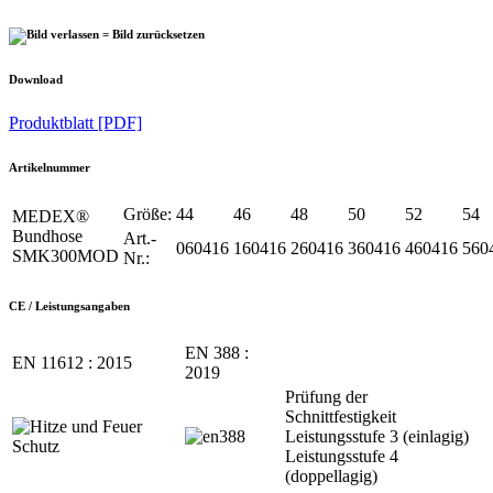
Download
Produktblatt [PDF]
Artikelnummer
Größe:
44
46
48
50
52
54
MEDEX®
Bundhose
Art.-
060416
160416
260416
360416
460416
560
SMK300MOD
Nr.:
CE / Leistungsangaben
EN 388 :
EN 11612 : 2015
2019
Prüfung der
Schnittfestigkeit
Leistungsstufe 3 (einlagig)
Leistungsstufe 4
(doppellagig)