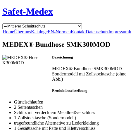
Safet-Medex
Home
Über uns
Kataloge
EN-Normen
Kontakt
Datenschutz
Impressum
I
MEDEX® Bundhose SMK300MOD
Bezeichnung
MEDEX® Bundhose SMK300MOD
Sondermodell mit Zollstocktasche (ohne
Abb.)
Produktbeschreibung
Gürtelschlaufen
2 Seitentaschen
Schlitz mit verdecktem Metallreißverschluss
1 Zollstocktasche (Sondermodell)
tragefreundliche Alternative zu Lederkleidung
1 Gesäßtasche mit Patte und Klettverschluss