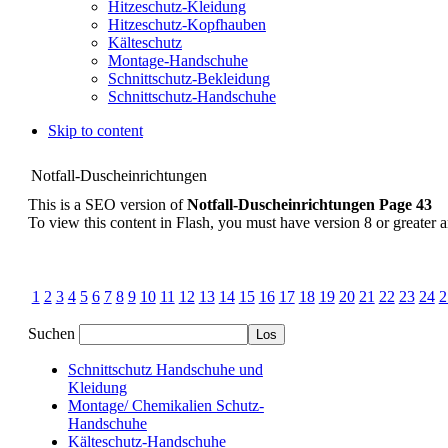
Hitzeschutz-Kleidung
Hitzeschutz-Kopfhauben
Kälteschutz
Montage-Handschuhe
Schnittschutz-Bekleidung
Schnittschutz-Handschuhe
Skip to content
Notfall-Duscheinrichtungen
This is a SEO version of
Notfall-Duscheinrichtungen Page 43
To view this content in Flash, you must have version 8 or greater 
1
2
3
4
5
6
7
8
9
10
11
12
13
14
15
16
17
18
19
20
21
22
23
24
2
Suchen
Schnittschutz Handschuhe und
Kleidung
Montage/ Chemikalien Schutz-
Handschuhe
Kälteschutz-Handschuhe