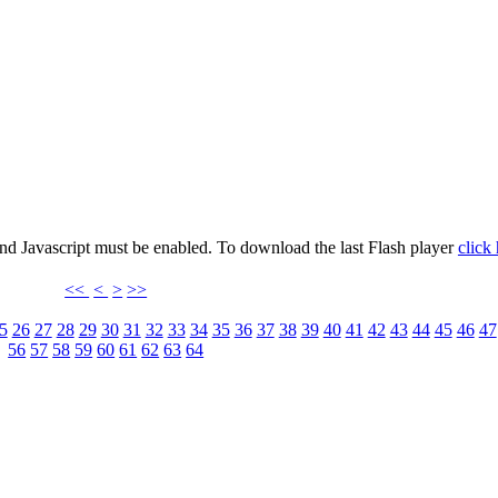
and Javascript must be enabled. To download the last Flash player
click
<<
<
>
>>
5
26
27
28
29
30
31
32
33
34
35
36
37
38
39
40
41
42
43
44
45
46
47
56
57
58
59
60
61
62
63
64